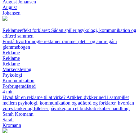
August Johansen
August
Johansen
Reklameeffekt forklaret: Sådan spiller psykologi, kommunikation og
adfærd sammen
Forstå hvorfor nogle reklamer rammer plet – og andre går i
glemmebogen
Reklame
Reklame
Reklame
Markedsføring
Psykologi
Kommunikation
Forbrugeradfærd
4 min
Hvad får en reklame til at virke? Artiklen dykker ned i samspillet
mellem psykologi, kommunikation og adfærd og forklarer, hvordan
vores tanker og følelser påvirker, om et budskab skaber handling.
Sarah Kromann
Sarah
Kromann