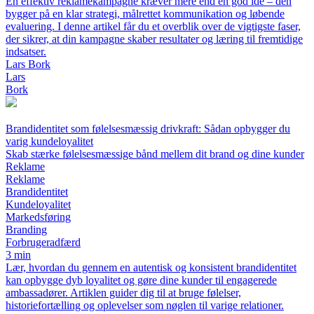
En effektiv reklamekampagne kræver mere end en god idé – den
bygger på en klar strategi, målrettet kommunikation og løbende
evaluering. I denne artikel får du et overblik over de vigtigste faser,
der sikrer, at din kampagne skaber resultater og læring til fremtidige
indsatser.
Lars Bork
Lars
Bork
Brandidentitet som følelsesmæssig drivkraft: Sådan opbygger du
varig kundeloyalitet
Skab stærke følelsesmæssige bånd mellem dit brand og dine kunder
Reklame
Reklame
Brandidentitet
Kundeloyalitet
Markedsføring
Branding
Forbrugeradfærd
3 min
Lær, hvordan du gennem en autentisk og konsistent brandidentitet
kan opbygge dyb loyalitet og gøre dine kunder til engagerede
ambassadører. Artiklen guider dig til at bruge følelser,
historiefortælling og oplevelser som nøglen til varige relationer.