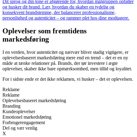
Dit sprog og din tone er afgørende for, hvordan målgruppen opfatter
og husker dit brand. Lær, hvordan du skaber en tydelig og
konsekvent brandstemme, der balancerer professionalisme,
personlighed og autenticitet – og rammer plet hos dine modtagere.
Oplevelser som fremtidens
markedsføring
I en verden, hvor autenticitet og nærvær bliver stadig vigtigere, er
oplevelsesbaseret markedsføring mere end en trend – det er en ny
måde at tænke relationer på. Brands, der tør investere i ægte
oplevelser, skaber ikke bare opmærksomhed, men tillid og loyalitet.
For i sidste ende er det ikke reklamen, vi husker – det er oplevelsen.
Reklame
Reklame
Oplevelsesbaseret markedsføring
Branding
Kundeoplevelser
Emotionel markedsføring
Forbrugerengagement
Del og vær venlig
X