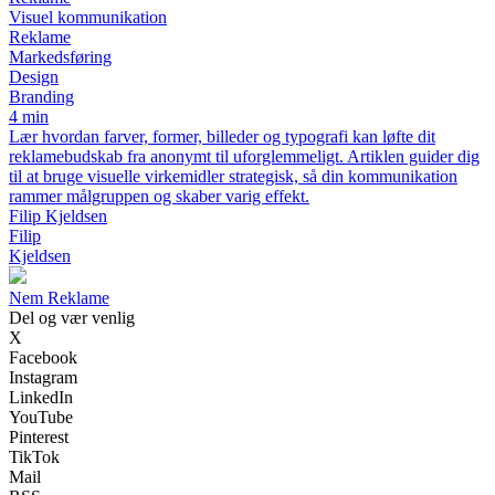
Visuel kommunikation
Reklame
Markedsføring
Design
Branding
4 min
Lær hvordan farver, former, billeder og typografi kan løfte dit
reklamebudskab fra anonymt til uforglemmeligt. Artiklen guider dig
til at bruge visuelle virkemidler strategisk, så din kommunikation
rammer målgruppen og skaber varig effekt.
Filip Kjeldsen
Filip
Kjeldsen
Nem Reklame
Del og vær venlig
X
Facebook
Instagram
LinkedIn
YouTube
Pinterest
TikTok
Mail