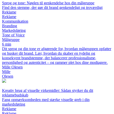
Sprog og tone: Nøglen til genkendelse hos din målgruppe
Find den stemme, der gør dit brand genkendeligt og troværdigt
Reklame
Reklame
Kommunikation
Branding
Markedsføring
Tone of Voice
Målgruppe
6 min
Dit sprog og din tone er afgørende for, hvordan målgruppen opfatter
og husker dit brand. Lær, hvordan du skaber en tydelig og
konsekvent brandstemme, der balancerer professionalisme,
personlighed og autenticitet – og rammer plet hos dine modtagere.
Mille Olesen
Mille
Olesen
Kreativ brug af visuelle virkemidler: Sådan styrker du dit
reklamebudskab
Fang opmærksomheden med stærke visuelle greb i din
markedsføring
Reklame
Reklame