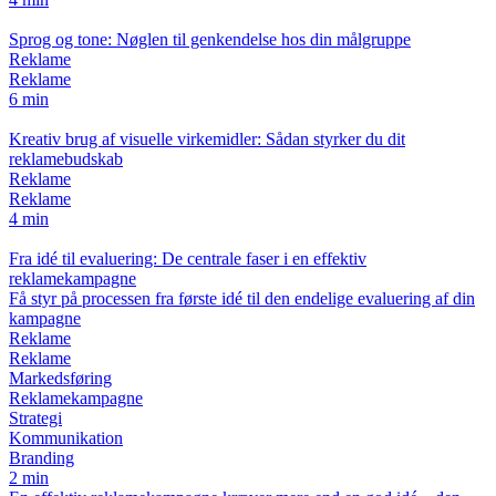
Sprog og tone: Nøglen til genkendelse hos din målgruppe
Reklame
Reklame
6 min
Kreativ brug af visuelle virkemidler: Sådan styrker du dit
reklamebudskab
Reklame
Reklame
4 min
Fra idé til evaluering: De centrale faser i en effektiv
reklamekampagne
Få styr på processen fra første idé til den endelige evaluering af din
kampagne
Reklame
Reklame
Markedsføring
Reklamekampagne
Strategi
Kommunikation
Branding
2 min