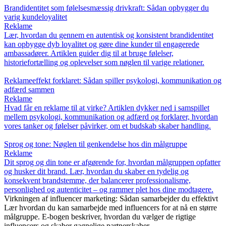
Brandidentitet som følelsesmæssig drivkraft: Sådan opbygger du
varig kundeloyalitet
Reklame
Lær, hvordan du gennem en autentisk og konsistent brandidentitet
kan opbygge dyb loyalitet og gøre dine kunder til engagerede
ambassadører. Artiklen guider dig til at bruge følelser,
historiefortælling og oplevelser som nøglen til varige relationer.
Reklameeffekt forklaret: Sådan spiller psykologi, kommunikation og
adfærd sammen
Reklame
Hvad får en reklame til at virke? Artiklen dykker ned i samspillet
mellem psykologi, kommunikation og adfærd og forklarer, hvordan
vores tanker og følelser påvirker, om et budskab skaber handling.
Sprog og tone: Nøglen til genkendelse hos din målgruppe
Reklame
Dit sprog og din tone er afgørende for, hvordan målgruppen opfatter
og husker dit brand. Lær, hvordan du skaber en tydelig og
konsekvent brandstemme, der balancerer professionalisme,
personlighed og autenticitet – og rammer plet hos dine modtagere.
Virkningen af influencer marketing: Sådan samarbejder du effektivt
Lær hvordan du kan samarbejde med influencers for at nå en større
målgruppe. E-bogen beskriver, hvordan du vælger de rigtige
influencers og skaber gagnelige partnerskaber.