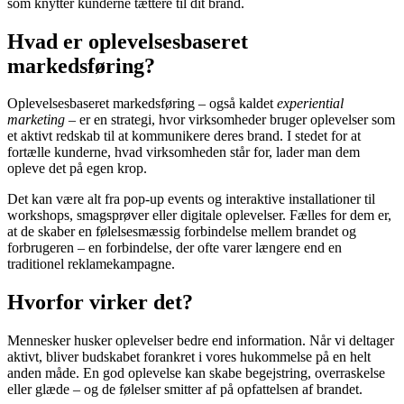
som knytter kunderne tættere til dit brand.
Hvad er oplevelsesbaseret
markedsføring?
Oplevelsesbaseret markedsføring – også kaldet
experiential
marketing
– er en strategi, hvor virksomheder bruger oplevelser som
et aktivt redskab til at kommunikere deres brand. I stedet for at
fortælle kunderne, hvad virksomheden står for, lader man dem
opleve det på egen krop.
Det kan være alt fra pop-up events og interaktive installationer til
workshops, smagsprøver eller digitale oplevelser. Fælles for dem er,
at de skaber en følelsesmæssig forbindelse mellem brandet og
forbrugeren – en forbindelse, der ofte varer længere end en
traditionel reklamekampagne.
Hvorfor virker det?
Mennesker husker oplevelser bedre end information. Når vi deltager
aktivt, bliver budskabet forankret i vores hukommelse på en helt
anden måde. En god oplevelse kan skabe begejstring, overraskelse
eller glæde – og de følelser smitter af på opfattelsen af brandet.