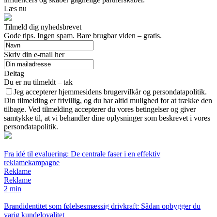
Læs nu
Tilmeld dig nyhedsbrevet
Gode tips. Ingen spam. Bare brugbar viden – gratis.
Skriv din e-mail her
Deltag
Du er nu tilmeldt – tak
Jeg accepterer hjemmesidens brugervilkår og persondatapolitik.
Din tilmelding er frivillig, og du har altid mulighed for at trække den
tilbage. Ved tilmelding accepterer du vores betingelser og giver
samtykke til, at vi behandler dine oplysninger som beskrevet i vores
persondatapolitik.
Fra idé til evaluering: De centrale faser i en effektiv
reklamekampagne
Reklame
Reklame
2 min
Brandidentitet som følelsesmæssig drivkraft: Sådan opbygger du
varig kundeloyalitet