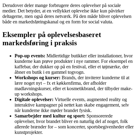
Derudover deler mange forbrugere deres oplevelser på sociale
medier. Det betyder, at en vellykket oplevelse ikke kun påvirker
deltagerne, men også deres netværk. På den måde bliver oplevelsen
både en markedsføringskanal og en form for social valuta.
Eksempler på oplevelsesbaseret
markedsføring i praksis
Pop-up events:
Midlertidige butikker eller installationer, hvor
kunderne kan prøve produkter i nye rammer. For eksempel en
kaffebar, der dukker op på en festival, eller et tøjmærke, der
åbner en butik i en gammel togvogn.
Workshops og kurser:
Brands, der inviterer kunderne til at
lære noget nyt – fx et køkkenfirma, der afholder
madlavningskurser, eller et kosmetikbrand, der tilbyder make-
up workshops.
Digitale oplevelser:
Virtuelle events, augmented reality og
interaktive kampagner på nettet kan skabe engagement, selv
når kunderne ikke møder brandet fysisk.
Samarbejder med kultur og sport:
Sponsorerede
oplevelser, hvor brandet bliver en naturlig del af noget, folk
allerede brænder for – som koncerter, sportsbegivenheder eller
kunstprojekter.