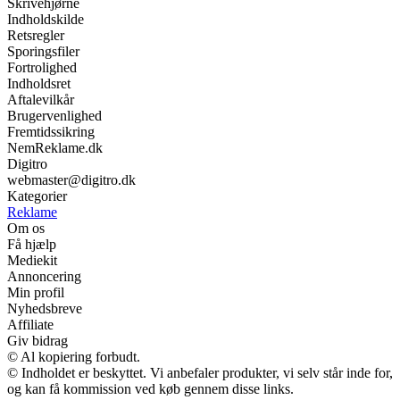
Skrivehjørne
Indholdskilde
Retsregler
Sporingsfiler
Fortrolighed
Indholdsret
Aftalevilkår
Brugervenlighed
Fremtidssikring
NemReklame.dk
Digitro
webmaster@digitro.dk
Kategorier
Reklame
Om os
Få hjælp
Mediekit
Annoncering
Min profil
Nyhedsbreve
Affiliate
Giv bidrag
© Al kopiering forbudt.
© Indholdet er beskyttet. Vi anbefaler produkter, vi selv står inde for,
og kan få kommission ved køb gennem disse links.