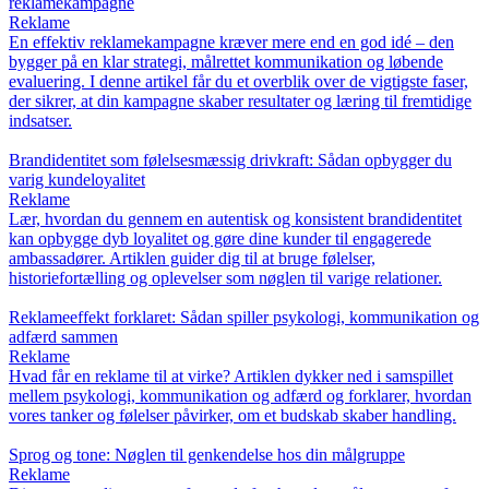
reklamekampagne
Reklame
En effektiv reklamekampagne kræver mere end en god idé – den
bygger på en klar strategi, målrettet kommunikation og løbende
evaluering. I denne artikel får du et overblik over de vigtigste faser,
der sikrer, at din kampagne skaber resultater og læring til fremtidige
indsatser.
Brandidentitet som følelsesmæssig drivkraft: Sådan opbygger du
varig kundeloyalitet
Reklame
Lær, hvordan du gennem en autentisk og konsistent brandidentitet
kan opbygge dyb loyalitet og gøre dine kunder til engagerede
ambassadører. Artiklen guider dig til at bruge følelser,
historiefortælling og oplevelser som nøglen til varige relationer.
Reklameeffekt forklaret: Sådan spiller psykologi, kommunikation og
adfærd sammen
Reklame
Hvad får en reklame til at virke? Artiklen dykker ned i samspillet
mellem psykologi, kommunikation og adfærd og forklarer, hvordan
vores tanker og følelser påvirker, om et budskab skaber handling.
Sprog og tone: Nøglen til genkendelse hos din målgruppe
Reklame