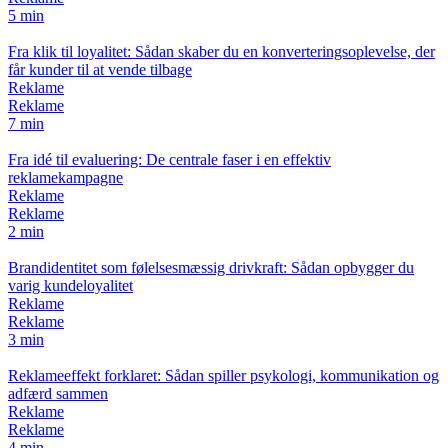
5 min
Fra klik til loyalitet: Sådan skaber du en konverteringsoplevelse, der
får kunder til at vende tilbage
Reklame
Reklame
7 min
Fra idé til evaluering: De centrale faser i en effektiv
reklamekampagne
Reklame
Reklame
2 min
Brandidentitet som følelsesmæssig drivkraft: Sådan opbygger du
varig kundeloyalitet
Reklame
Reklame
3 min
Reklameeffekt forklaret: Sådan spiller psykologi, kommunikation og
adfærd sammen
Reklame
Reklame
4 min